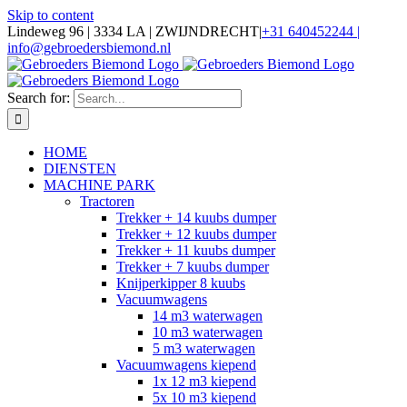
Skip to content
Lindeweg 96 | 3334 LA | ZWIJNDRECHT
|
+31 640452244 |
info@gebroedersbiemond.nl
Search for:
HOME
DIENSTEN
MACHINE PARK
Tractoren
Trekker + 14 kuubs dumper
Trekker + 12 kuubs dumper
Trekker + 11 kuubs dumper
Trekker + 7 kuubs dumper
Knijperkipper 8 kuubs
Vacuumwagens
14 m3 waterwagen
10 m3 waterwagen
5 m3 waterwagen
Vacuumwagens kiepend
1x 12 m3 kiepend
5x 10 m3 kiepend