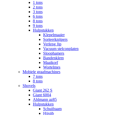
1 tons
2 tons
3 tons
6 tons
8 tons
9 tons
Hulpstukken
Klepelmaaier
Sorteerknijpers
Verleng Jip
Vacuum stelconplaten
Sloophamers
Bandenklem
Maaikorf
Wortelmes
Mobiele graafmachines
7 tons
8 tons
Shovels
Giant 262 S
Giant 6004
Ahlmann az85
Hulpstukken
Schuifraam
Hijsjib