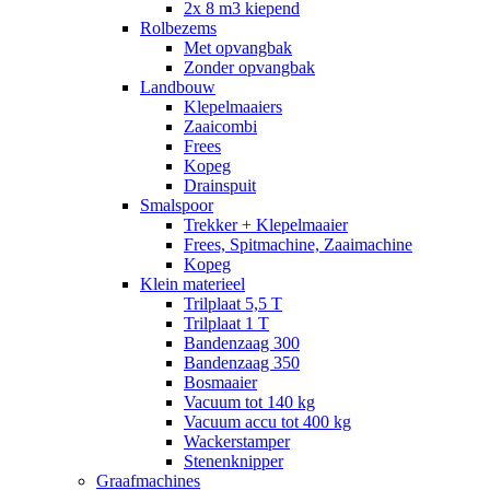
2x 8 m3 kiepend
Rolbezems
Met opvangbak
Zonder opvangbak
Landbouw
Klepelmaaiers
Zaaicombi
Frees
Kopeg
Drainspuit
Smalspoor
Trekker + Klepelmaaier
Frees, Spitmachine, Zaaimachine
Kopeg
Klein materieel
Trilplaat 5,5 T
Trilplaat 1 T
Bandenzaag 300
Bandenzaag 350
Bosmaaier
Vacuum tot 140 kg
Vacuum accu tot 400 kg
Wackerstamper
Stenenknipper
Graafmachines